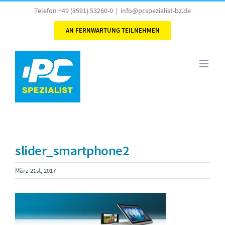
Skip
Telefon +49 (3591) 53260-0
|
info@pcspezialist-bz.de
to
AN FERNWARTUNG TEILNEHMEN
content
slider_smartphone2
März 21st, 2017