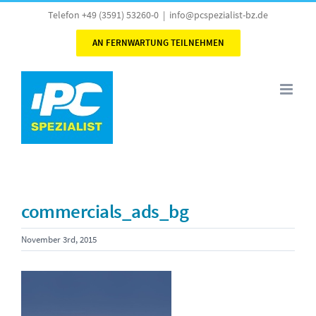
Skip
Telefon +49 (3591) 53260-0
|
info@pcspezialist-bz.de
to
AN FERNWARTUNG TEILNEHMEN
content
commercials_ads_bg
November 3rd, 2015