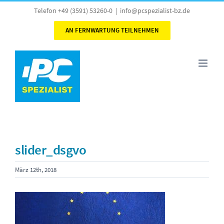
Skip
Telefon +49 (3591) 53260-0
|
info@pcspezialist-bz.de
to
AN FERNWARTUNG TEILNEHMEN
content
slider_dsgvo
März 12th, 2018