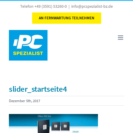
Skip
Telefon +49 (3591) 53260-0
|
info@pcspezialist-bz.de
to
AN FERNWARTUNG TEILNEHMEN
content
slider_startseite4
Dezember 5th, 2017