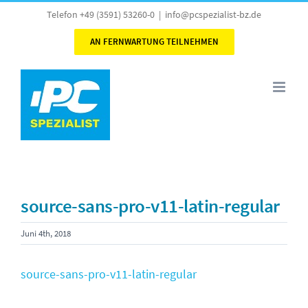
Skip
Telefon +49 (3591) 53260-0
|
info@pcspezialist-bz.de
to
AN FERNWARTUNG TEILNEHMEN
content
source-sans-pro-v11-latin-regular
Juni 4th, 2018
source-sans-pro-v11-latin-regular