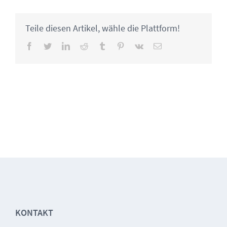
Teile diesen Artikel, wähle die Plattform!
Facebook
Twitter
LinkedIn
Reddit
Tumblr
Pinterest
Vk
Email
KONTAKT