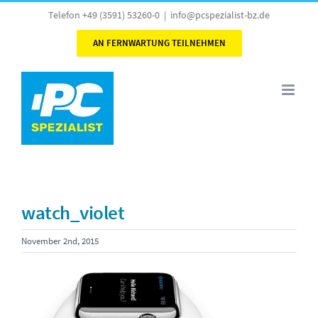
Skip
Telefon +49 (3591) 53260-0
|
info@pcspezialist-bz.de
to
AN FERNWARTUNG TEILNEHMEN
content
watch_violet
November 2nd, 2015