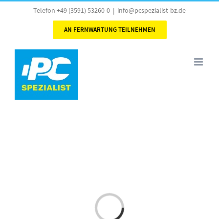
Skip
Telefon +49 (3591) 53260-0
|
info@pcspezialist-bz.de
to
AN FERNWARTUNG TEILNEHMEN
content
Laden...